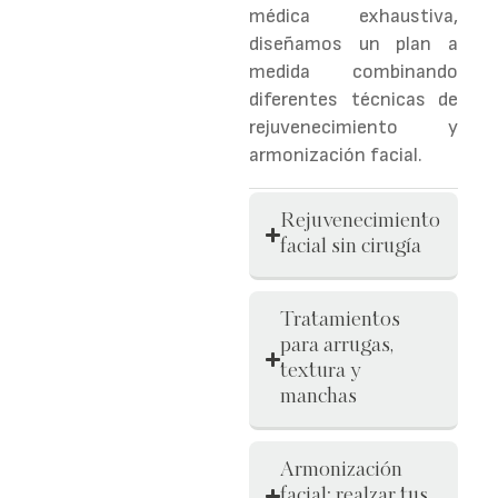
médica exhaustiva,
Siempre partimos de
diseñamos un plan a
una valoración médica
medida combinando
personalizada para
diferentes técnicas de
diseñar un plan de
rejuvenecimiento y
tratamiento a tu
armonización facial.
medida.
Rejuvenecimiento
Reducción de
facial sin cirugía
grasa y contorno
corporal
Tratamientos
para arrugas,
Tratamientos
textura y
anticelulitis y
manchas
flacidez corporal
Armonización
Soluciones para
facial: realzar tus