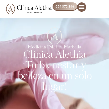
654 370 344
Medicina Estética Marbella
Clínica Alethia
¡Tu bienestar y
belleza en un solo
lugar!