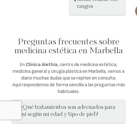
problemas
rasgos
específicos
Unidad de cirugía
plástica corporal
Preguntas frecuentes sobre
medicina estética en Marbella
En
Clínica Alethia
, centro de medicina estética,
medicina general y cirugía plástica en Marbella, vemos a
diario muchas dudas que se repiten en consulta.
Aquí respondemos de forma sencilla a las preguntas más
habituales.
¿Qué tratamientos son adecuados para
mí según mi edad y tipo de piel?
¿Cuánto duran los resultados de los