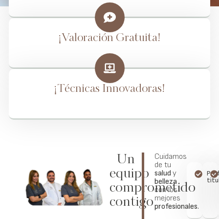
¡Valoración Gratuita!
¡Técnicas Innovadoras!
Cuidamos
Un
de tu
equipo
salud
y
Pro
titu
belleza
comprometido
con los
mejores
contigo
profesionales.