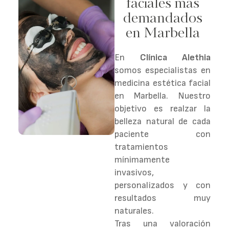
corporales en
faciales más
demandados
medicina
en Marbella
estética
Marbella
En
Clínica Alethia
somos especialistas en
En
Clínica Alethia
medicina estética facial
somos especialistas en
en Marbella. Nuestro
medicina estética
objetivo es realzar la
corporal en Marbella
.
belleza natural de cada
Nuestro objetivo es
paciente con
ayudarte a mejorar tu
tratamientos
silueta, tratar la
mínimamente
celulitis, reducir la grasa
invasivos,
localizada y resolver
personalizados y con
aquellas preocupaciones
resultados muy
corporales que afectan
naturales.
a tu bienestar y
Tras una valoración
confianza.